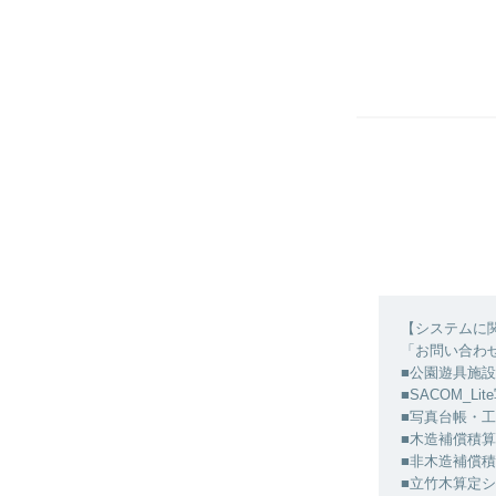
【システムに
「お問い合わ
■公園遊具施
■SACOM_L
■写真台帳・
■木造補償積
■非木造補償
■立竹木算定