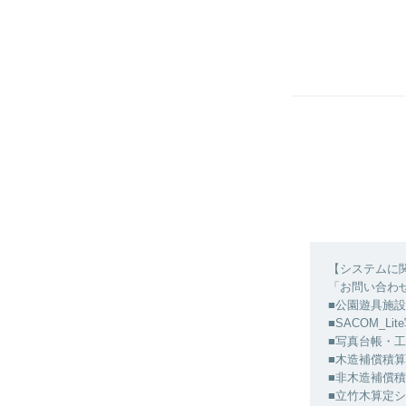
【システムに
「お問い合わ
■公園遊具施
■SACOM_L
■写真台帳・
■木造補償積
■非木造補償
■立竹木算定